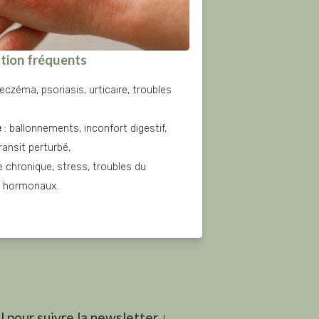
ation fréquents
 eczéma, psoriasis, urticaire, troubles 
e
 : ballonnements, inconfort digestif, 
ransit perturbé,
ue chronique, stress, troubles du 
s hormonaux.
 pour suivre la newsletter ↓