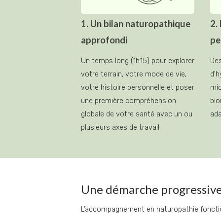
1. Un bilan naturopathique
2.
approfondi
pe
Un temps long (1h15) pour explorer 
De
votre terrain, votre mode de vie, 
d'h
votre histoire personnelle et poser 
mic
une première compréhension 
bio
globale de votre santé avec un ou 
ada
plusieurs axes de travail.
Une démarche progressive q
L’accompagnement en naturopathie fonctionn