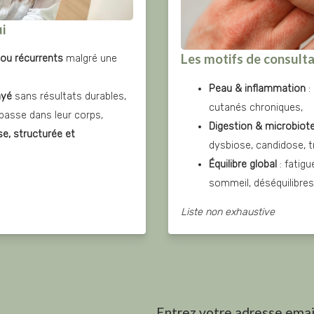
i
Les motifs de consult
 ou récurrents
 malgré une 
Peau & inflammation
 :
ayé
 sans résultats durables,
cutanés chroniques,
 passe dans leur corps,
Digestion & microbiot
e, structurée et 
dysbiose, candidose, t
Équilibre global
 : fatig
sommeil, déséquilibre
Liste non exhaustive
Entrez votre adresse email